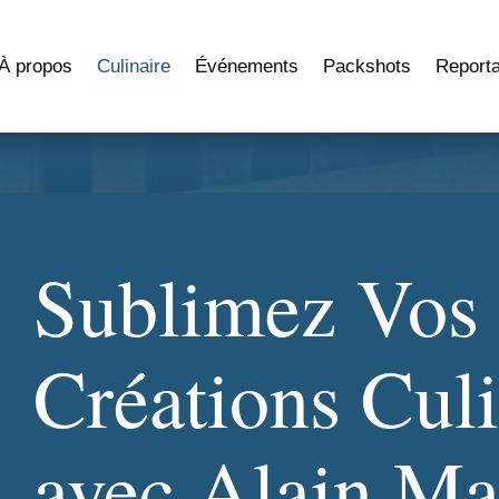
À propos
Culinaire
Événements
Packshots
Report
Sublimez Vos
Créations Culi
avec Alain Ma