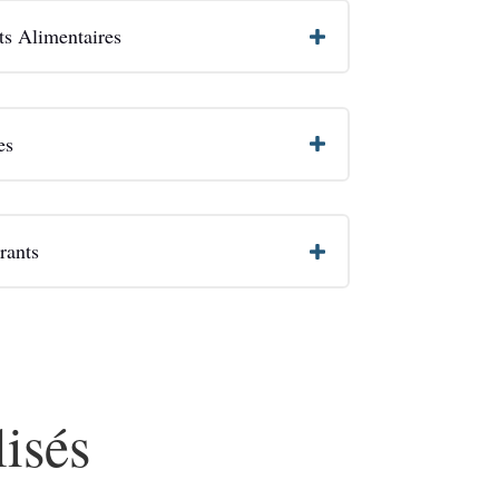
ts Alimentaires
es
rants
isés